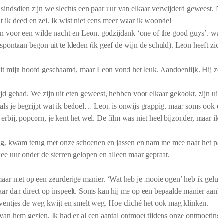
sindsdien zijn we slechts een paar uur van elkaar verwijderd geweest. 
t ik deed en zei. Ik wist niet eens meer waar ik woonde!
n voor een wilde nacht en Leon, godzijdank ‘one of the good guys’, w
pontaan begon uit te kleden (ik geef de wijn de schuld). Leon heeft zic
it mijn hoofd geschaamd, maar Leon vond het leuk. Aandoenlijk. Hij z
jd gehad. We zijn uit eten geweest, hebben voor elkaar gekookt, zijn ui
 als je begrijpt wat ik bedoel… Leon is onwijs grappig, maar soms ook 
 erbij, popcorn, je kent het wel. De film was niet heel bijzonder, maar 
gang, kwam terug met onze schoenen en jassen en nam me mee naar het
 uur onder de sterren gelopen en alleen maar gepraat.
r niet op een zeurderige manier. ‘Wat heb je mooie ogen’ heb ik gelukk
aar dan direct op inspeelt. Soms kan hij me op een bepaalde manier aanki
eventjes de weg kwijt en smelt weg. Hoe cliché het ook mag klinken.
an hem gezien. Ik had er al een aantal ontmoet tijdens onze ontmoetin