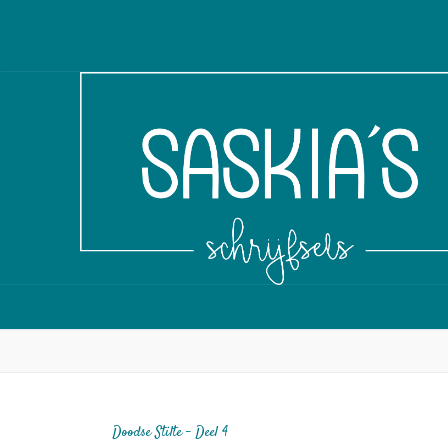
Doodse Stilte – Deel 4