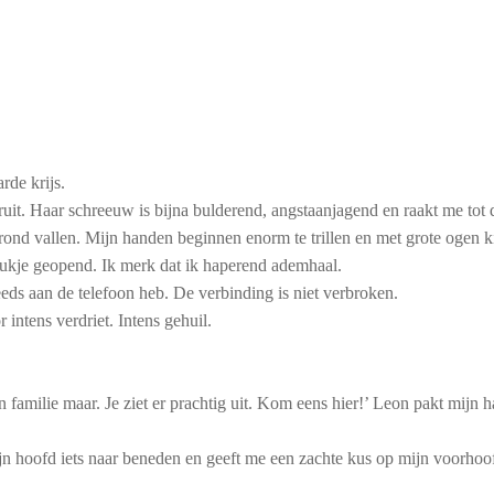
rde krijs.
t. Haar schreeuw is bijna bulderend, angstaanjagend en raakt me tot d
rond vallen. Mijn handen beginnen enorm te trillen en met grote ogen kij
ukje geopend. Ik merk dat ik haperend ademhaal.
eeds aan de telefoon heb. De verbinding is niet verbroken.
 intens verdriet. Intens gehuil.
n familie maar. Je ziet er prachtig uit. Kom eens hier!’ Leon pakt mijn h
ijn hoofd iets naar beneden en geeft me een zachte kus op mijn voorhoo