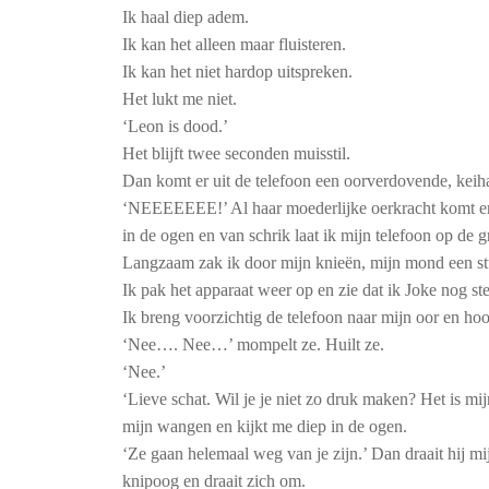
Ik haal diep adem.
Ik kan het alleen maar fluisteren.
Ik kan het niet hardop uitspreken.
Het lukt me niet.
‘Leon is dood.’
Het blijft twee seconden muisstil.
Dan komt er uit de telefoon een oorverdovende, keiha
‘NEEEEEEE!’ Al haar moederlijke oerkracht komt erui
in de ogen en van schrik laat ik mijn telefoon op de g
Langzaam zak ik door mijn knieën, mijn mond een st
Ik pak het apparaat weer op en zie dat ik Joke nog st
Ik breng voorzichtig de telefoon naar mijn oor en hoor
‘Nee…. Nee…’ mompelt ze. Huilt ze.
‘Nee.’
‘Lieve schat. Wil je je niet zo druk maken? Het is mij
mijn wangen en kijkt me diep in de ogen.
‘Ze gaan helemaal weg van je zijn.’ Dan draait hij m
knipoog en draait zich om.