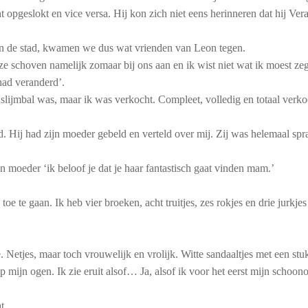
 opgeslokt en vice versa. Hij kon zich niet eens herinneren dat hij Vera
in de stad, kwamen we dus wat vrienden van Leon tegen.
ze schoven namelijk zomaar bij ons aan en ik wist niet wat ik moest z
 had veranderd’.
 slijmbal was, maar ik was verkocht. Compleet, volledig en totaal verkoc
d. Hij had zijn moeder gebeld en verteld over mij. Zij was helemaal s
jn moeder ‘ik beloof je dat je haar fantastisch gaat vinden mam.’
e te gaan. Ik heb vier broeken, acht truitjes, zes rokjes en drie jurkje
. Netjes, maar toch vrouwelijk en vrolijk. Witte sandaaltjes met een stu
p mijn ogen. Ik zie eruit alsof… Ja, alsof ik voor het eerst mijn schoo
wat…