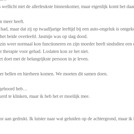
wellicht niet de allerleukste binnenkomer, maar eigenlijk komt het daar w
n meer heeft.
 had, maar dat zij op twaalfjarige leeftijd bij een auto-ongeluk is omge
het beide overleefd. Jasmijn was op slag dood.
ezin weer normaal kon functioneren en zijn moeder heeft sindsdien ee
 therapie voor gehad. Loslaten kon ze het niet.
doet met de belangrijkste persoon in je leven.
der bellen en hierheen komen. We moeten dit samen doen.
it gehoord heb…
erd te klinken, maar ik heb het er moeilijk mee.
or aan gedrukt. Ik luister naar wat geluiden op de achtergrond, maar ik