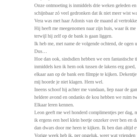
Onze ontmoeting is inmiddels drie weken geleden en 
schijnbaar zó veel gedronken dat ik niet meer wist wa
Vera was met haar Adonis van de maand al vertrokke
Hij heeft me meegenomen naar zijn huis, waar ik me s
terwijl hij zelf op de bank is gaan liggen.
Ik heb me, met name de volgende ochtend, de ogen u
Dus…
Hoe dan ook, sindsdien hebben we een fantastische ti
inmiddels ken ik hem ook tussen de lakens erg goed,
elkaar aan op de bank een filmpje te kijken. Dekentje
mij hoorde je niet klagen. Hem wel.
Ineens schoof hij achter me vandaan, liep naar de 
heldere avond en ondanks de kou hebben we ruim twee
Elkaar leren kennen.
Leon geeft me wel honderd complimentjes per dag, maa
ik ergens een heel klein beetje onzeker over ben en d
dan dwars door me heen te kijken. Ik ben dan altijd 
Vorige week heb ik, per ongeluk, weer wat vrienden v