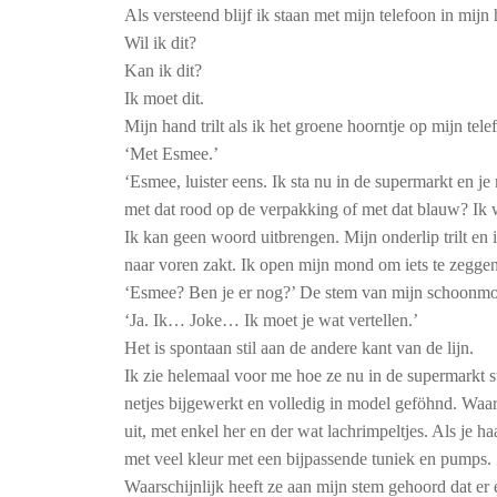
Als versteend blijf ik staan met mijn telefoon in mi
Wil ik dit?
Kan ik dit?
Ik moet dit.
Mijn hand trilt als ik het groene hoorntje op mijn te
‘Met Esmee.’
‘Esmee, luister eens. Ik sta nu in de supermarkt en j
met dat rood op de verpakking of met dat blauw? Ik w
Ik kan geen woord uitbrengen. Mijn onderlip trilt en 
naar voren zakt. Ik open mijn mond om iets te zeggen
‘Esmee? Ben je er nog?’ De stem van mijn schoonmo
‘Ja. Ik… Joke… Ik moet je wat vertellen.’
Het is spontaan stil aan de andere kant van de lijn.
Ik zie helemaal voor me hoe ze nu in de supermarkt s
netjes bijgewerkt en volledig in model geföhnd. Waar
uit, met enkel her en der wat lachrimpeltjes. Als je ha
met veel kleur met een bijpassende tuniek en pumps. Z
Waarschijnlijk heeft ze aan mijn stem gehoord dat er e