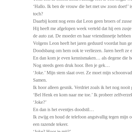
‘Hallo. Ik ben de vrouw die het met uw zoon doet!’ is 
toch?
Daarbij komt nog eens dat Leon geen broers of zusse
Hij heeft me afgelopen week verteld dat hij een zusje
de auto zat. De moeder en haar vriendinnetje hebben 
Volgens Leon heeft het jaren geduurd voordat hun g
Doodsbang om hem ook te verliezen. Jaren heeft ze er
En dan kom je even kennismaken… als degene die het 
Nog steeds geen druk hoor. Ben je gek…
‘Joke.’ Mijn stem slaat over. Ze moet mijn schoonva
Samen.
Ik hoor alleen gesnik. Verdriet zoals ik het nog noo
‘Bel Henk en kom naar me toe.’ Ik probeer zelfverzek
‘Joke?’
En dan is het eventjes doodstil…
Ik zwijg en houd de telefoon angstvallig tegen mijn o
een razende tekeer.
‘Joke? Hoor je mij?’