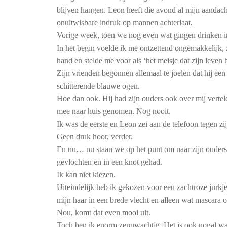
blijven hangen. Leon heeft die avond al mijn aandacht
onuitwisbare indruk op mannen achterlaat.
Vorige week, toen we nog even wat gingen drinken 
In het begin voelde ik me ontzettend ongemakkelijk, 
hand en stelde me voor als ‘het meisje dat zijn leven
Zijn vrienden begonnen allemaal te joelen dat hij een
schitterende blauwe ogen.
Hoe dan ook. Hij had zijn ouders ook over mij vertel
mee naar huis genomen. Nog nooit.
Ik was de eerste en Leon zei aan de telefoon tegen zi
Geen druk hoor, verder.
En nu… nu staan we op het punt om naar zijn ouders to
gevlochten en in een knot gehad.
Ik kan niet kiezen.
Uiteindelijk heb ik gekozen voor een zachtroze jurkje
mijn haar in een brede vlecht en alleen wat mascara o
Nou, komt dat even mooi uit.
Toch ben ik enorm zenuwachtig. Het is ook nogal 