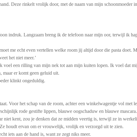
jn hand. Deze rinkelt vrolijk door, met de naam van mijn schoonmoeder
lefoon indruk. Langzaam breng ik de telefoon naar mijn oor, terwijl ik h
e moet me echt even vertellen welke room jij altijd door die pasta doet.
eet het niet meer.’
ik voel een rilling van mijn nek tot aan mijn kuiten lopen. Ik voel dat 
, maar er komt geen geluid uit.
eder klinkt ongeduldig.
taat. Voor het schap van de room, achter een winkelwagentje vol met le
schijnlijk rode gestifte lippen, blauwe oogschaduw en blauwe mascara. 
ar niet kent, zou je denken dat ze midden veertig is, terwijl ze in werkel
e houdt ervan om er vrouwelijk, vrolijk en verzorgd uit te zien.
cht iets aan de hand is, want ze zegt niks meer.