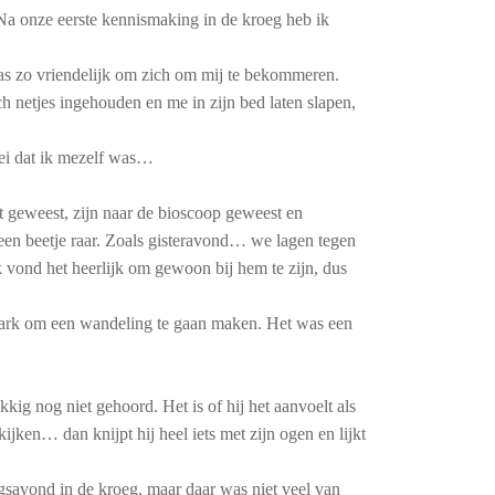
Na onze eerste kennismaking in de kroeg heb ik
as zo vriendelijk om zich om mij te bekommeren.
h netjes ingehouden en me in zijn bed laten slapen,
ei dat ik mezelf was…
t geweest, zijn naar de bioscoop geweest en
een beetje raar. Zoals gisteravond… we lagen tegen
ik vond het heerlijk om gewoon bij hem te zijn, dus
 park om een wandeling te gaan maken. Het was een
ig nog niet gehoord. Het is of hij het aanvoelt als
jken… dan knijpt hij heel iets met zijn ogen en lijkt
gsavond in de kroeg, maar daar was niet veel van